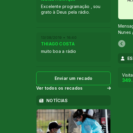
Excelente programação , sou
grato à Deus pela rádio.
Mensag
Nunes 
13/08/2019 • 16:40
THIAGO COSTA
muito boa a rádio
ES
Visit
Enviar um recado
349
Ver todos os recados
NOTÍCIAS