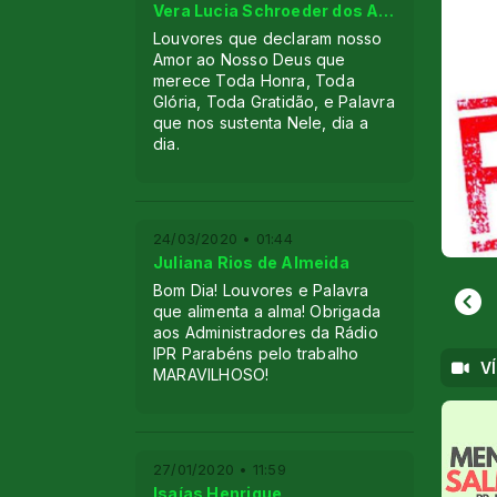
Vera Lucia Schroeder dos Anjos
Louvores que declaram nosso
Amor ao Nosso Deus que
merece Toda Honra, Toda
Glória, Toda Gratidão, e Palavra
que nos sustenta Nele, dia a
dia.
24/03/2020 • 01:44
Juliana Rios de Almeida
Bom Dia! Louvores e Palavra
que alimenta a alma! Obrigada
aos Administradores da Rádio
IPR Parabéns pelo trabalho
V
MARAVILHOSO!
27/01/2020 • 11:59
Isaías Henrique