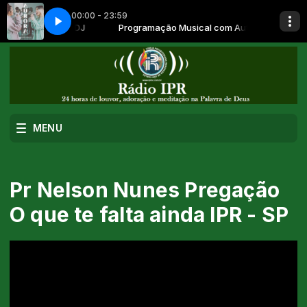
00:00 - 23:59
usical com AutoDJ
 - Assume A Responsa
Programação Musical com AutoDJ
Julliany Souza - Assume A Responsa
MENU
Pr Nelson Nunes Pregação
O que te falta ainda IPR - SP